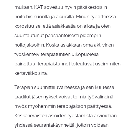
mukaan. KAT soveltuu hyvin pitkäkestoisiin
hoitoihin nuorilla ja aikuisilla. Minun työotteessa
korostuu se, että asiakkaalla on aikaa ja olen
suuntautunut pääsääntöisesti pidempiin
hoitojaksoihin. Koska asiakkaan oma aktiivinen
työskentely terapiatuntien ulkopuolella
painottuu, terapiaistunnot toteutuvat useimmiten
kertaviikkoisina.
Terapian suunnitteluvaiheessa ja sen kuluessa
laaditut jäsennykset voivat toimia työvälineinä
myös myöhemmin terapiajakson päättyessä.
Keskeneräisten asioiden työstämistä arvioidaan
yhdessä seurantakäynneillä, jolloin voidaan