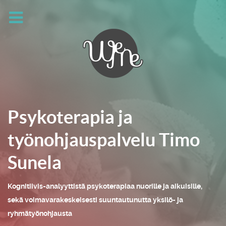
Psykoterapia ja
työnohjauspalvelu Timo
Sunela
Kognitiivis-analyyttistä psykoterapiaa nuorille ja aikuisille,
sekä voimavarakeskeisesti suuntautunutta yksilö- ja
ryhmätyönohjausta