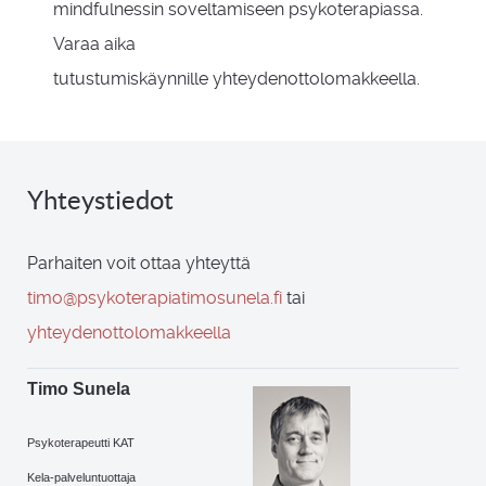
mindfulnessin soveltamiseen psykoterapiassa.
Varaa aika
tutustumiskäynnille yhteydenottolomakkeella.
Yhteystiedot
Parhaiten voit ottaa yhteyttä
timo@psykoterapiatimosunela.fi
tai
yhteydenottolomakkeella
Timo Sunela
Psykoterapeutti KAT
Kela-palveluntuottaja