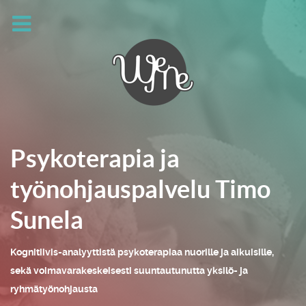
Psykoterapia ja
työnohjauspalvelu Timo
Sunela
Kognitiivis-analyyttistä psykoterapiaa nuorille ja aikuisille,
sekä voimavarakeskeisesti suuntautunutta yksilö- ja
ryhmätyönohjausta